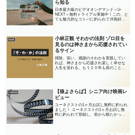
ら知る
日本最大級のビデオオンデマンド＜U-
NEXT＞無料トライアル実施中！この、と
ても魅力的なコトバに釣られて洋画好き
の私が入会を検討するにあたって、まず
調べたのは退会方法でした。ユーネクス
トで３１日間お試し視聴３１日間お試し
小林正観 そわかの法則 ゾロ目を
で登録して、映画、ド...
book
見るのは神さまから応援されてい
るサイン
掃除、笑い、感謝のそわかを実践してい
れば、神さまから応援され楽しく幸せな
人生を送れる。もう２０年も前のことで
すが、私がこの本を読み、頭を殴られた
ような衝撃を受けて、涙が止まらなくな
り、それ以来小林正観さんの大ファンに
なりました。
【狼よさらば】シニア向け映画レ
cinema
ビュー
ユーネクストの1ヶ月お試し無料に釣られ
ました！ ユーネクストの1ヶ月お試し無
料に釣られて登録し、前から観たかった
チャールズブロンソンの【狼よさらば】
を観ました！元題は【Death Wish】と言
うのですね。「死んじまえ～」という意
味合いでし...