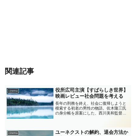
関連記事
役所広司主演【すばらしき世界】
cinema
映画レビュー社会問題を考える
長年の刑務を終え、社会に復帰しようと
模索する初老の男性の物語。佐木隆三氏
の身分帳を原案にした、西川美和監督に
よる映画化。現代の社会においての誠実
とは、正義とは。深く考えさせる作品で
す。
ユーネクストの解約、退会方法か
cinema