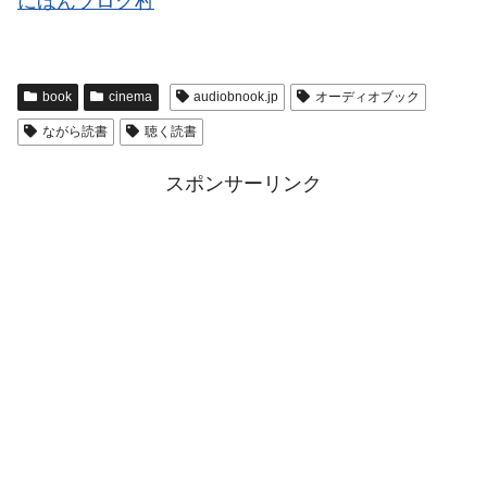
にほんブログ村
book
cinema
audiobnook.jp
オーディオブック
ながら読書
聴く読書
スポンサーリンク