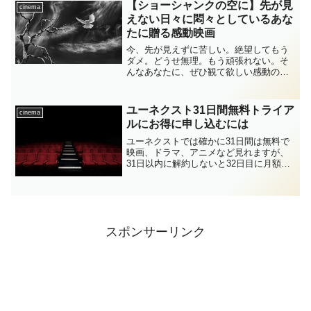
【ショーシャンクの空に】先が見
cinema
えない日々に悶々としているあな
たに贈る感動映画
今、先が見えずに苦しい。絶望してもう
ダメ。どうせ無理。もう頑張れない。そ
んなあなたに、ぜひ観て欲しい感動のス
トーリーが金曜ロードショーに登場。無
実の罪で終身刑になりながらも、希望を
捨てずに生き通した主人公から、希望を
ユーネクスト31日間無料トライア
cinema
持つことの大切さを学びます。
ルにお得に申し込むには
ユーネクストでは確かに31日間は無料で
映画、ドラマ、アニメなど見れますが、
31日以内に解約しないと32日目に月額料
金が発生します。自動継続なので、わざ
わざ「料金が発生しますよ？いいですか
ー？」ってなメールは来ません。お試し
だけのつもりの人は...
スポンサーリンク