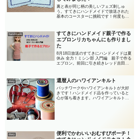
裏と表が同じ柄の美しいフェズ刺しゅ
う。すてきにハンドメイドで放送された
基本のコースターに挑戦です！何度もま
ちがえながらがんばって作りました。ジ
ャバクロスというクロスステッチに使う
布と18cm刺しゅう枠が必要です。
すてきにハンドメイド親子で作る
handmade
エプロンリカちゃんにも作りまし
た
8月18日放送のすてきにハンドメイドは夏
休み 全力！ミシン部 入門編 親子で作る
エプロン。前回に引き続きレッド吉田さ
ん親子と、番組に応募した４組の親子の
体験イベント放送でした。ミシンが得意
でなくても、講師のかわいきみこさんが
還暦人のハワイアンキルト
diary
丁寧にわかりやす...
パッチワークやハワイアンキルトが大好
きです！ハンドメイド品を作っていると
心が落ち着きます。ハワイアンキルトの
ポーチ【いちばんよくわかるキャシー中
島のハワイアンキルト】この本から、こ
のブルーハワイのポーチが作ってみたく
て頑張って作りました！結...
便利でかわいいおむすびポーチ！
diary