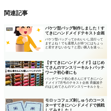
関連記事
バケツ型バッグ制作しました！す
diary
てきにハンドメイドテキスト企画
バケツ型バッグってかわいいし流行って
ますよね！でも還暦人が持つにはちょっ
と若すぎないかな？と思い購入を迷って
いました。2023年9月号のすてきにハンド
メイドテキスト企画で【大人のブラウス
＆パンツ】と一緒に持ちたいバケツ型バ
【すてきにハンドメイド】はじめ
ッグが紹介されてい...
handmade
てさんのマンスリーキルトパッチ
ワーク初心者にも
パッチワーク初心者さんにすてきにハン
ドメイド7月号のテキスト企画 斉藤謠子
のはじめてさんのマンスリーキルトをご
紹介します！４月から始まった初心者さ
んでも参加しやすいこの新企画。毎月２
パターンの作品を作っていくことで来年3
モロッコフェズ刺しゅうのコース
diary
月にタペストリーが完成します。
ターすてきにハンドメイドで挑戦
してみました！