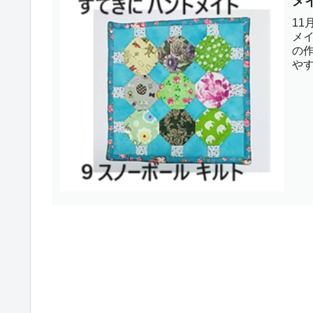
メ
11
メ
の
や
てい