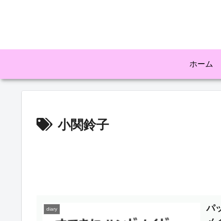
ホーム
小関鈴子
パ
diary